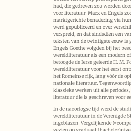
had, die gedreven zou worden doo
voor literatuur. Marx en Engels zo
marktgerichte benadering via hun '
werd gepubliceerd en over versch
verspreid, en dat sindsdien een va
teksten van de twintigste eeuw is
Engels Goethe volgden bij het be
wereldliteratuur als een modern o
betoogde de Ierse geleerde H. M. P
wereldliteratuur voor het eerst ont
het Romeinse rijk, lang vóór de 
nationale literatuur. Tegenwoordi
klassieke werken uit alle periodes
literatuur die is geschreven voor 
In de naoorlogse tijd werd de stud
wereldliteratuur in de Verenigde S
ingeblazen. Vergelijkende (=compa
gezien op graduaat (bachelor)nivea