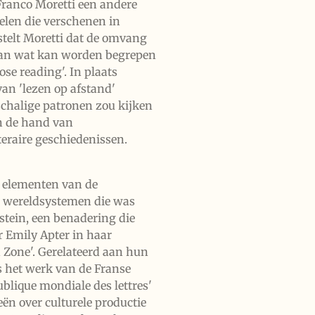
Franco Moretti een andere
elen die verschenen in
stelt Moretti dat de omvang
 dan wat kan worden begrepen
se reading'. In plaats
van 'lezen op afstand'
schalige patronen zou kijken
an de hand van
teraire geschiedenissen.
 elementen van de
n wereldsystemen die was
tein, een benadering die
r Emily Apter in haar
 Zone'. Gerelateerd aan hun
 het werk van de Franse
ublique mondiale des lettres'
ën over culturele productie