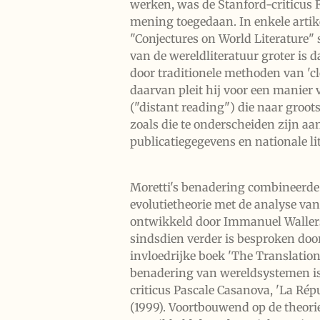
werken, was de Stanford-criticus 
mening toegedaan. In enkele artik
"Conjectures on World Literature" 
van de wereldliteratuur groter is
door traditionele methoden van 'clo
daarvan pleit hij voor een manier 
("distant reading") die naar groot
zoals die te onderscheiden zijn a
publicatiegegevens en nationale li
Moretti's benadering combineerde
evolutietheorie met de analyse va
ontwikkeld door Immanuel Wallers
sindsdien verder is besproken doo
invloedrijke boek 'The Translation
benadering van wereldsystemen is
criticus Pascale Casanova, 'La Rép
(1999). Voortbouwend op de theorie