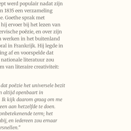
ept werd populair nadat zijn
in 1835 een verzameling
e. Goethe sprak met
ij ervoer bij het lezen van
rvische poëzie, en over zijn
en werken in het buitenland
al in Frankrijk. Hij legde in
ing af en voorspelde dat
 nationale literatuur zou
 van literaire creativiteit:
 dat poëzie het universele bezit
n altijd openbaart in
. Ik kijk daarom graag om me
een aan hetzelfde te doen.
l onbetekenende term; het
abij, en iedereen zou ernaar
rsnellen."