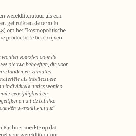
n wereldliteratuur als een
 en gebruikten de term in
8) om het "kosmopolitische
ire productie te beschrijven:
ie worden voorzien door de
n we nieuwe behoeften, die voor
erre landen en klimaten
materiële als intellectuele
van individuele naties worden
nale eenzijdigheid en
ijker en uit de talrijke
aat één wereldliteratuur."
n Puchner merkte op dat
oel voor wereldliteratuur