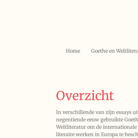
Ga
direct
naar
de
hoofdinhoud
Home
Goethe en Weltliter
Overzicht
In verschillende van zijn essays ui
negentiende eeuw gebruikte Goeth
Weltliteratur om de internationale
literaire werken in Europa te besc