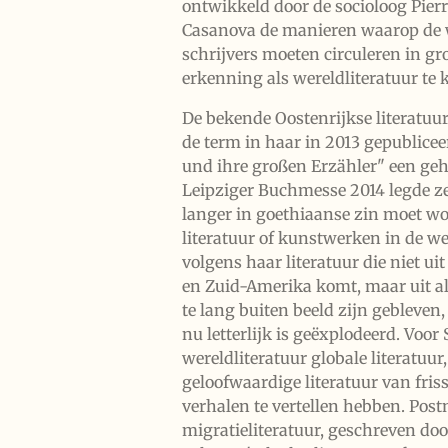
ontwikkeld door de socioloog Pier
Casanova de manieren waarop de 
schrijvers moeten circuleren in gr
erkenning als wereldliteratuur te 
De bekende Oostenrijkse literatuurc
de term in haar in 2013 gepublicee
und ihre großen Erzähler" een ​​ge
Leipziger Buchmesse 2014 legde ze 
langer in goethiaanse zin moet wo
literatuur of kunstwerken in de wer
volgens haar literatuur die niet ui
en Zuid-Amerika komt, maar uit alle
te lang buiten beeld zijn gebleven,
nu letterlijk is geëxplodeerd.
Voor S
wereldliteratuur globale literatuur,
geloofwaardige literatuur van fri
verhalen te vertellen hebben. Postn
migratieliteratuur, geschreven doo