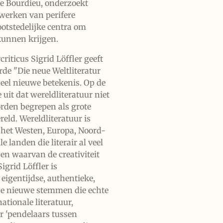
re Bourdieu, onderzoekt
werken van perifere
ootstedelijke centra om
kunnen krijgen.
riticus Sigrid Löffler geeft
rde "Die neue Weltliteratur
heel nieuwe betekenis. Op de
uit dat wereldliteratuur niet
rden begrepen als grote
eld. Wereldliteratuur is
t het Westen, Europa, Noord-
 landen die literair al veel
 en waarvan de creativiteit
igrid Löffler is
 eigentijdse, authentieke,
sse nieuwe stemmen die echte
ationale literatuur,
r 'pendelaars tussen