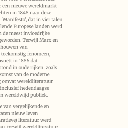
r een nieuwe wereldmarkt
chten in 1848 naar deze
Manifesto', dat in vier talen
illende Europese landen werd
n de meest invloedrijke
 geworden. Terwijl Marx en
schouwen van
f toekomstig fenomeen,
osnett in 1886 dat
stond in oude rijken, zoals
opkomst van de moderne
g omvat wereldliteratuur
, inclusief hedendaagse
een wereldwijd publiek.
ie van vergelijkende en
taten nieuw leven
ratieve) literatuur werd
u, terwijl wereldliteratuur