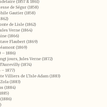
delaire (1857 & 1861)
esse de Ségur (1858)
ile Gautier (1858)
1862)
nte de Lisle (1862)
Jules Verne (1864)
ine (1866)
tave Flaubert (1869)
réamont (1869)
 – 1886)
gt jours, Jules Verne (1872)
d’Aurevilly (1874)
 – 1877)
e Villiers de L’Isle-Adam (1883)
Zola (1883)
s (1884)
1885)
 (1886)
)