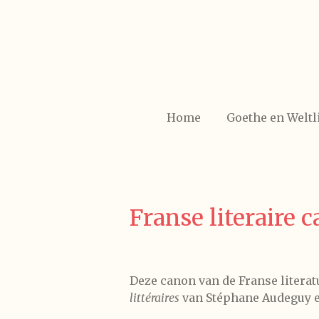
Ga
direct
naar
de
hoofdinhoud
Home
Goethe en Weltl
Franse literaire 
Deze canon van de Franse literat
littéraires
van Stéphane Audeguy e