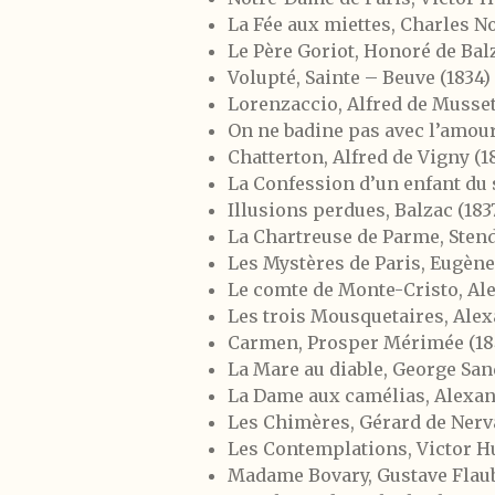
La Fée aux miettes, Charles No
Le Père Goriot, Honoré de Balz
Volupté, Sainte – Beuve (1834)
Lorenzaccio, Alfred de Musset
On ne badine pas avec l’amour
Chatterton, Alfred de Vigny (1
La Confession d’un enfant du s
Illusions perdues, Balzac (183
La Chartreuse de Parme, Stend
Les Mystères de Paris, Eugène 
Le comte de Monte-Cristo, Al
Les trois Mousquetaires, Ale
Carmen, Prosper Mérimée (18
La Mare au diable, George San
La Dame aux camélias, Alexand
Les Chimères, Gérard de Nerva
Les Contemplations, Victor H
Madame Bovary, Gustave Flaub