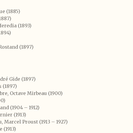
ue (1885)
1887)
eredia (1893)
1894)
Rostand (1897)
dré Gide (1897)
 (1897)
re, Octave Mirbeau (1900)
00)
nd (1904 – 1912)
nier (1913)
, Marcel Proust (1913 – 1927)
 (1913)