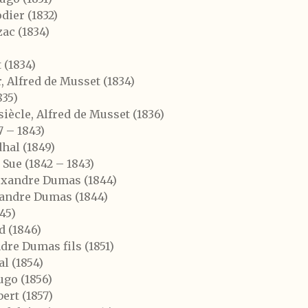
dier (1832)
ac (1834)
 (1834)
, Alfred de Musset (1834)
835)
iècle, Alfred de Musset (1836)
7 – 1843)
hal (1849)
Sue (1842 – 1843)
exandre Dumas (1844)
xandre Dumas (1844)
45)
d (1846)
re Dumas fils (1851)
l (1854)
ugo (1856)
ert (1857)