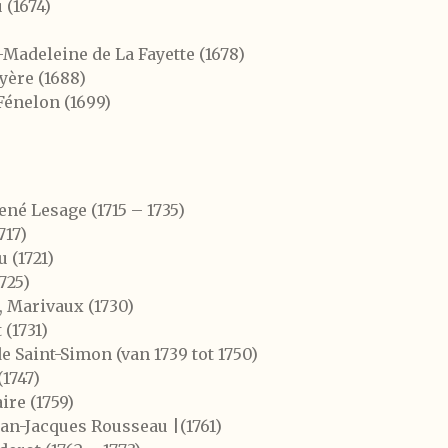
 (1674)
-Madeleine de La Fayette (1678)
yère (1688)
Fénelon (1699)
ené Lesage (1715 – 1735)
717)
 (1721)
725)
, Marivaux (1730)
(1731)
 Saint-Simon (van 1739 tot 1750)
(1747)
ire (1759)
Jean-Jacques Rousseau |(1761)