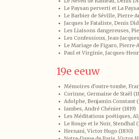
Le Neveu de Rameau, Denis Did
Le Paysan perverti et La Paysa
Le Barbier de Séville, Pierre
Jacques le Fataliste, Denis Did
Les Liaisons dangereuses, Pie
Les Confessions, Jean-Jacques
Le Mariage de Figaro, Pierre
Paul et Virginie, Jacques-Henr
19e eeuw
Mémoires d’outre-tombe, Fran
Corinne, Germaine de Staël (1
Adolphe, Benjamin Constant (
Iambes, André Chénier (1819)
Les Méditations poétiques, A
Le Rouge et le Noir, Stendhal (
Hernani, Victor Hugo (1830)
Notre-Dame de Paris, Victor H