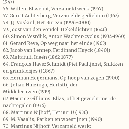
1947)
56.
Willem Elsschot,
Verzameld werk
(1957)
57.
Gerrit Achterberg,
Verzamelde gedichten
(1962)
58.
J.J. Voskuil,
Het Bureau
(1996-2000)
59.
Joost van den Vondel,
Hekeldichten
(1646)
60.
Simon Vestdijk,
Anton Wachter-cyclus
(1934-1960)
61.
Gerard Reve,
Op weg naar het einde
(1963)
62.
Jacob van Lennep,
Ferdinand Huyck
(1840])
63.
Multatuli,
Ideën
(1862-1877)
64.
François HaverSchmidt
(Piet Paaltjens),
Snikken
en grimlachjes
([1867)
65.
Herman Heijermans,
Op hoop van zegen
(1900)
66.
Johan Huizinga,
Herfsttij der
Middeleeuwen
(1919)
67.
Maurice Gilliams,
Elias, of het gevecht met de
nachtegalen
(1936)
68.
Martinus Nijhoff,
Het uur U
(1936)
69.
M. Vasalis,
Parken en woestijnen
(1940)
70.
Martinus Nijhoff,
Verzameld werk: