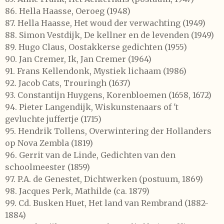
86.
Hella Haasse,
Oeroeg
(1948)
87.
Hella Haasse,
Het woud der verwachting
(1949)
88.
Simon Vestdijk,
De kellner en de levenden
(1949)
89.
Hugo Claus,
Oostakkerse gedichten
(1955)
90.
Jan Cremer,
Ik, Jan Cremer
(1964)
91.
Frans Kellendonk,
Mystiek lichaam
(1986)
92.
Jacob Cats,
Trouringh
(1637)
93.
Constantijn Huygens,
Korenbloemen
(1658, 1672)
94.
Pieter Langendijk,
Wiskunstenaars of 't
gevluchte juffertje
(1715)
95.
Hendrik Tollens,
Overwintering der Hollanders
op Nova Zembla
(1819)
96.
Gerrit van de Linde,
Gedichten van den
schoolmeester
(1859)
97.
P.A. de Genestet,
Dichtwerken
(postuum, 1869)
98.
Jacques Perk,
Mathilde
(ca. 1879)
99.
Cd. Busken Huet,
Het land van Rembrand
(1882-
1884)