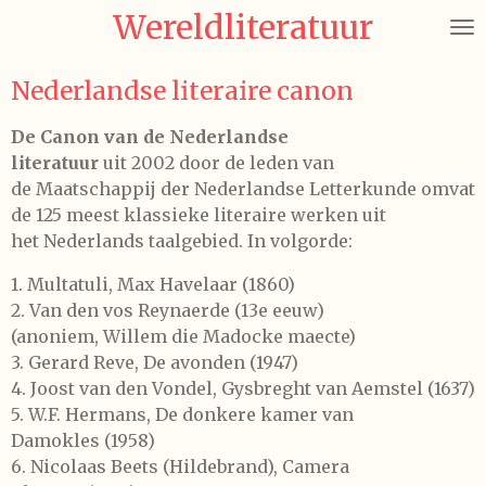
Wereldliteratuur
Ga
direct
naar
Nederlandse literaire canon
de
hoofdinhoud
De Canon van de Nederlandse
literatuur
uit 2002 door de leden van
de Maatschappij der Nederlandse Letterkunde omvat
de 125 meest klassieke literaire werken uit
het Nederlands taalgebied. In volgorde:
1.
Multatuli,
Max Havelaar
(1860)
2.
Van den vos Reynaerde
(13e eeuw)
(anoniem,
Willem die Madocke maecte)
3.
Gerard Reve,
De avonden
(1947)
4.
Joost van den Vondel,
Gysbreght van Aemstel
(1637)
5.
W.F. Hermans,
De donkere kamer van
Damokles
(1958)
6.
Nicolaas Beets
(Hildebrand),
Camera