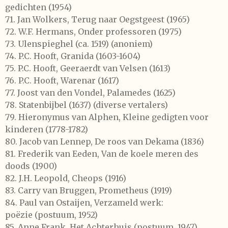
gedichten
(1954)
71.
Jan Wolkers,
Terug naar Oegstgeest
(1965)
72.
W.F. Hermans,
Onder professoren
(1975)
73.
Ulenspieghel
(ca. 1519) (anoniem)
74.
P.C. Hooft,
Granida
(1603-1604)
75.
P.C. Hooft,
Geeraerdt van Velsen
(1613)
76.
P.C. Hooft,
Warenar
(1617)
77.
Joost van den Vondel,
Palamedes
(1625)
78.
Statenbijbel
(1637) (diverse vertalers)
79.
Hieronymus van Alphen,
Kleine gedigten voor
kinderen
(1778-1782)
80.
Jacob van Lennep,
De roos van Dekama
(1836)
81.
Frederik van Eeden,
Van de koele meren des
doods
(1900)
82.
J.H. Leopold,
Cheops
(1916)
83.
Carry van Bruggen,
Prometheus
(1919)
84.
Paul van Ostaijen,
Verzameld werk:
poëzie
(postuum, 1952)
85.
Anne Frank,
Het Achterhuis
(postuum, 1947)