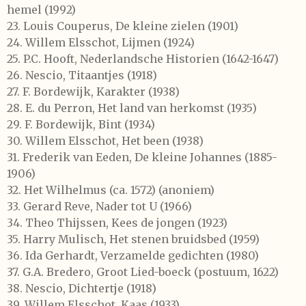
hemel
(1992)
23.
Louis Couperus,
De kleine zielen
(1901)
24.
Willem Elsschot,
Lijmen
(1924)
25.
P.C. Hooft,
Nederlandsche Historien
(1642-1647)
26.
Nescio,
Titaantjes
(1918)
27.
F. Bordewijk,
Karakter
(1938)
28.
E. du Perron,
Het land van herkomst
(1935)
29.
F. Bordewijk,
Bint
(1934)
30.
Willem Elsschot,
Het been
(1938)
31.
Frederik van Eeden,
De kleine Johannes
(1885-
1906)
32.
Het Wilhelmus
(ca. 1572) (anoniem)
33.
Gerard Reve,
Nader tot U
(1966)
34.
Theo Thijssen,
Kees de jongen
(1923)
35.
Harry Mulisch,
Het stenen bruidsbed
(1959)
36.
Ida Gerhardt,
Verzamelde gedichten
(1980)
37.
G.A. Bredero,
Groot Lied-boeck
(postuum, 1622)
38.
Nescio,
Dichtertje
(1918)
39.
Willem Elsschot,
Kaas
(1933)