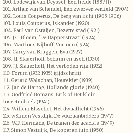
100.
Lodewijk van Deyssel,
Een liefde
(1887]])
101.
Arthur van Schendel,
Een zwerver verliefd
(1904)
102.
Louis Couperus,
De berg van licht
(1905-1906)
103.
Louis Couperus,
Iskander
(1920)
104.
Paul van Ostaijen,
Bezette stad
(1921)
105.
J.C. Bloem, 'De Dapperstraat' (1924)
106.
Martinus Nijhoff,
Vormen
(1924)
107.
Carry van Bruggen,
Eva
(1927)
108.
J.J. Slauerhoff,
Schuim en asch
(1930)
109.
J.J. Slauerhoff,
Het verboden rijk
(1932)
110.
Forum
(1932-1935) (tijdschrift)
111.
Gerard Walschap,
Houtekiet
(1939)
112.
Jan de Hartog,
Hollands glorie
(1940)
113.
Godfried Bomans,
Erik of Het klein
insectenboek
(1941)
114.
Willem Elsschot,
Het dwaallicht
(1946)
115.
wSimon Vestdijk,
De vuuraanbidders
(1947)
116.
W.F. Hermans,
De tranen der acacia's
(1949)
117.
Simon Vestdijk,
De koperen tuin
(1950)