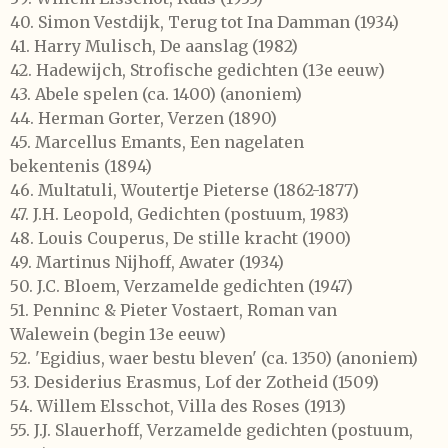
40.
Simon Vestdijk,
Terug tot Ina Damman
(1934)
41.
Harry Mulisch,
De aanslag
(1982)
42.
Hadewijch,
Strofische gedichten
(13e eeuw)
43.
Abele spelen
(ca. 1400) (anoniem)
44.
Herman Gorter,
Verzen
(1890)
45.
Marcellus Emants,
Een nagelaten
bekentenis
(1894)
46.
Multatuli,
Woutertje Pieterse
(1862-1877)
47.
J.H. Leopold,
Gedichten
(postuum, 1983)
48.
Louis Couperus,
De stille kracht
(1900)
49.
Martinus Nijhoff,
Awater
(1934)
50.
J.C. Bloem,
Verzamelde gedichten
(1947)
51.
Penninc
&
Pieter Vostaert,
Roman van
Walewein
(begin 13e eeuw)
52. 'Egidius, waer bestu bleven' (ca. 1350) (anoniem)
53.
Desiderius Erasmus,
Lof der Zotheid
(1509)
54.
Willem Elsschot,
Villa des Roses
(1913)
55.
J.J. Slauerhoff,
Verzamelde gedichten
(postuum,