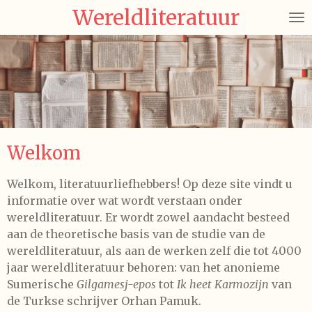
Wereldliteratuur
Ga
direct
naar
de
hoofdinhoud
Welkom
Welkom, literatuurliefhebbers! Op deze site vindt u
informatie over wat wordt verstaan onder
wereldliteratuur. Er wordt zowel aandacht besteed
aan de theoretische basis van de studie van de
wereldliteratuur, als aan de werken zelf die tot 4000
jaar wereldliteratuur behoren: van het anonieme
Sumerische
Gilgamesj-epos
tot
Ik heet Karmozijn
van
de Turkse schrijver Orhan Pamuk.