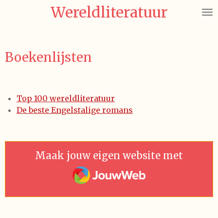
Wereldliteratuur
Ga
direct
naar
de
Boekenlijsten
hoofdinhoud
Top 100 wereldliteratuur
De beste Engelstalige romans
Maak jouw eigen website met
JouwWeb