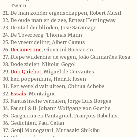
Twain
De man zonder eigenschappen, Robert Musil
De oude man en de zee, Ernest Hemingway
De stad der blinden, José Saramago
De Toverberg, Thomas Mann
De vreemdeling, Albert Camus
Decamerone
, Giovanni Boccaccio
Diepe wildernis: de wegen, João Guimarães Rosa
Dode zielen, Nikolaj Gogol
Don Quichot
, Miguel de Cervantes
Een poppenhuis, Henrik Ibsen
Een wereld valt uiteen, Chinua Achebe
Essais
, Montaigne
Fantastische verhalen, Jorge Luis Borges
Faust I & II, Johann Wolfgang von Goethe
Gargantua en Pantagruel, François Rabelais
Gedichten, Paul Celan
Genji Monogatari, Murasaki Shikibu