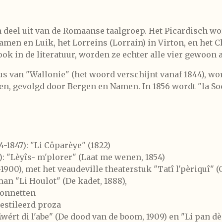
 deel uit van de Romaanse taalgroep. Het Picardisch w
amen en Luik, het Lorreins (Lorrain) in Virton, en het
ok in de literatuur, worden ze echter alle vier gewoon 
us van "Wallonie" (het woord verschijnt vanaf 1844), w
alen, gevolgd door Bergen en Namen. In 1856 wordt "la Soc
-1847): "Li Côparèye" (1822)
): "Lèyîs- m'plorer" (Laat me wenen, 1854)
0), met het veaudeville theaterstuk "Tatî l'pèriquî" (G
n "Li Houlot" (De kadet, 1888),
sonnetten
gestileerd proza
wért di l'abe" (De dood van de boom, 1909) en "Li pan d