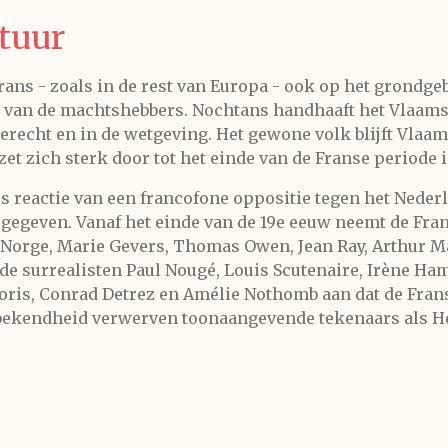
atuur
rans - zoals in de rest van Europa - ook op het grondgeb
aal van de machtshebbers. Nochtans handhaaft het Vlaam
 gerecht en in de wetgeving. Het gewone volk blijft Vlaa
t zich sterk door tot het einde van de Franse periode i
ls reactie van een francofone oppositie tegen het Nede
gegeven. Vanaf het einde van de 19e eeuw neemt de Fran
o Norge, Marie Gevers, Thomas Owen, Jean Ray, Arthur 
 surrealisten Paul Nougé, Louis Scutenaire, Irène Hamo
Joris, Conrad Detrez en Amélie Nothomb aan dat de Frans
 bekendheid verwerven toonaangevende tekenaars als Her