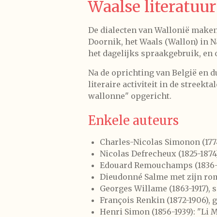
Waalse literatuur
De dialecten van Wallonië maken
Doornik, het Waals (Wallon) in N
het dagelijks spraakgebruik, en o
Na de oprichting van België en d
literaire activiteit in de streekt
wallonne" opgericht.
Enkele auteurs
Charles-Nicolas Simonon (1774
Nicolas Defrecheux (1825-1874
Edouard Remouchamps (1836-190
Dieudonné Salme met zijn roma
Georges Willame (1863-1917), 
François Renkin (1872-1906), 
Henri Simon (1856-1939): "Li M