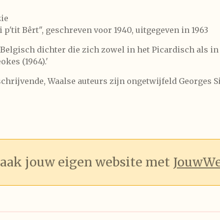
zie
i p'tit Bêrt", geschreven voor 1940, uitgegeven in 1963
 Belgisch dichter die zich zowel in het Picardisch als in
okes (1964).'
schrijvende, Waalse auteurs zijn ongetwijfeld
Georges 
aak jouw eigen website met
JouwW