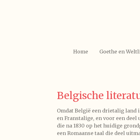
Ga
direct
naar
de
hoofdinhoud
Home
Goethe en Weltl
Belgische literat
Omdat België een drietalig land i
en Franstalige, en voor een deel
die na 1830 op het huidige grondg
een Romaanse taal die deel uitm