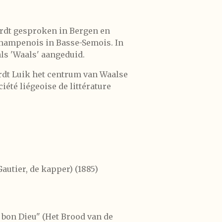
ordt gesproken in Bergen en
 Champenois in Basse-Semois. In
als 'Waals' aangeduid.
ordt Luik het centrum van Waalse
iété liégeoise de littérature
autier, de kapper) (1885)
è bon Dieu" (Het Brood van de