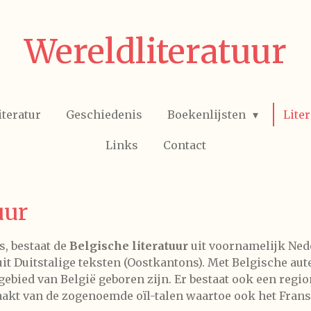
Wereldliteratuur
iteratur
Geschiedenis
Boekenlijsten
Lite
Links
Contact
uur
s, bestaat de
Belgische literatuur
uit voornamelijk Ned
 uit Duitstalige teksten (Oostkantons). Met Belgische au
ebied van België geboren zijn. Er bestaat ook een region
aakt van de zogenoemde oïl-talen waartoe ook het Frans