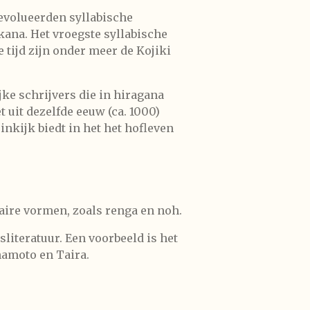
 evolueerden syllabische
kana. Het vroegste syllabische
 tijd zijn onder meer de
Kojiki
jke schrijvers die in hiragana
t uit dezelfde eeuw (ca. 1000)
nkijk biedt in het het hofleven
raire vormen, zoals renga en noh.
sliteratuur. Een voorbeeld is het
namoto en Taira.