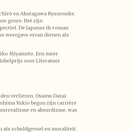
nichirō en Akutagawa Ryunosuke.
uw genre. Het zijn
ectief. De Japanse ik-roman
jke weergave ervan dienen als
Yuriko Miyamoto. Een meer
obelprijs voor Literatuur
leden verliezen. Osamu Dazai
shima Yukio begon zijn carrière
e surrealisme en absurdisme, was
 als schuldgevoel en moraliteit.