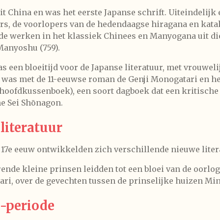
t China en was het eerste Japanse schrift. Uiteindelijk
ers, de voorlopers van de hedendaagse hiragana en kata
e werken in het klassiek Chinees en Manyogana uit die
Manyoshu
(759).
as een bloeitijd voor de Japanse literatuur, met vrouweli
l was met de 11-eeuwse roman de
Genji Monogatari
en he
hoofdkussenboek), een soort dagboek dat een kritische i
e Sei Shōnagon.
literatuur
e 17e eeuw ontwikkelden zich verschillende nieuwe lite
ende kleine prinsen leidden tot een bloei van de oorlog
ari
, over de gevechten tussen de prinselijke huizen Mi
o-periode