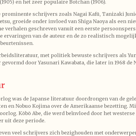
(1905) en het zeer populaire
Botchan
(1906).
e prominente schrijvers zoals Nagai Kafū, Tanizaki Ju
etsu, groeide onder invloed van Shiga Naoya als een nie
e verhalen geschreven vanuit een eerste persoonspersp
de ervaringen van de auteur en de zo realistisch mogeli
ebeurtenissen.
arbeidsliteratuur, met politiek bewuste schrijvers als 
gevormd door Yasunari Kawabata, die later in 1968 de N
ur
orlog was de Japanse literatuur doordrongen van de ge
ten en Nobuo Kojima over de Amerikaanse bezetting. Mi
e oorlog. Kōbō Abe, die werd beïnvloed door het westers
r uit deze periode.
bleven veel schrijvers zich bezighouden met onderwerpen