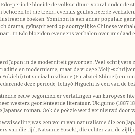
 Edo-periode bloeide de volkscultuur vooral onder de st
 behoren tot die trend, evenals geïllustreerde verhale
lustreerde boeken. Yomihon is een ander populair genr
isch drama, geïnspireerd op soortgelijke Chinese verhal
nari. In Edo bloeiden eveneens verhalen over misdaad 
werd Japan in de moderniteit geworpen. Veel schrijvers 
n traditie en modernisme, maar de vroege Meiji-schrijver
 Yukichi) tot sociaal realisme (Futabatei Shimei) en ro
durende deze periode; Ichiyō Higuchi is een van de be
ntiende eeuw begonnen er vertalingen van Europese lite
eer westers georiënteerde literatuur.
Ukigumo
(1887-18
e Japanse roman. Ook de poëzie werd vernieuwd door w
wwisseling was een vorm van naturalisme die een Japa
 van die tijd, Natsume Sōseki, die echter aan de zijlij