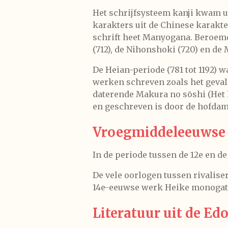
Het schrijfsysteem kanji kwam ui
karakters uit de Chinese karakt
schrift heet Manyogana. Beroemd
(712), de
Nihonshoki
(720) en de
De Heian-periode (781 tot 1192) w
werken schreven zoals het geva
daterende
Makura no sōshi
(Het 
en geschreven is door de hofdam
Vroegmiddeleeuwse 
In de periode tussen de 12e en d
De vele oorlogen tussen rivaliser
14e-eeuwse werk
Heike monogat
Literatuur uit de Ed