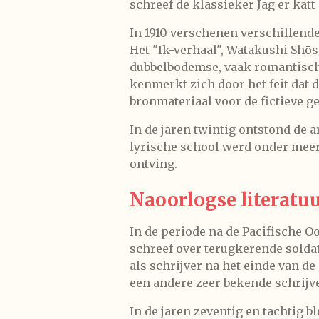
schreef de klassieker
Jag er katt
In 1910 verschenen verschillend
Het "Ik-verhaal", Watakushi Shōs
dubbelbodemse, vaak romantisch
kenmerkt zich door het feit dat 
bronmateriaal voor de fictieve g
In de jaren twintig ontstond de 
lyrische school werd onder meer 
ontving.
Naoorlogse literatu
In de periode na de Pacifische O
schreef over terugkerende solda
als schrijver na het einde van d
een andere zeer bekende schrijve
In de jaren zeventig en tachtig 