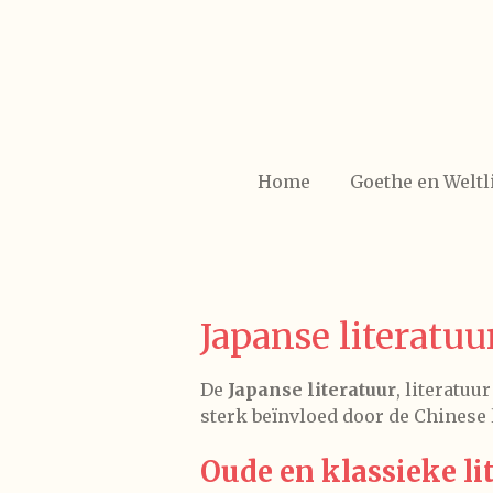
Ga
direct
naar
de
hoofdinhoud
Home
Goethe en Weltl
Japanse literatuu
De
Japanse literatuur
, literatuu
sterk beïnvloed door de
Chinese 
Oude en klassieke li